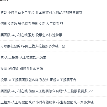
票24小时自助下单平台-什么软件可以自动增加投票票数
何刷投票数 微信投票帮刷投票-人工投票吧
票团队24小时在线服务-投票怎么快速拉票
么可以刷投票的吗-网上找人拉投票多少钱一票
票-人工投票-人工拉票娱乐为主
投票-刷点赞-刷投票什么方法
投票-人工投票团队怎么样的方法-正规人工投票平台
票团队24小时在线 微信人工刷票怎么实现?人工投票收费多少?
工拉票-人工投票团队24小时在线服务-专业投票团队一票多少钱