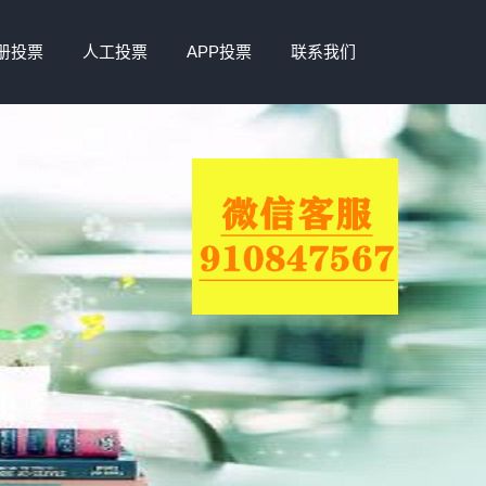
册投票
人工投票
APP投票
联系我们