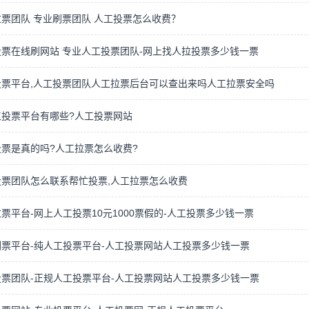
票团队 专业刷票团队 人工投票怎么收费？
票在线刷网站 专业人工投票团队-网上找人拉投票多少钱一票
投票平台,人工投票团队人工拉票后台可以查出来吗人工拉票安全吗
工投票平台有哪些?人工投票网站
票是真的吗?人工拉票怎么收费?
投票团队怎么联系帮忙投票,人工拉票怎么收费
票平台-网上人工投票10元1000票假的-人工投票多少钱一票
票平台-纯人工投票平台-人工投票网站人工投票多少钱一票
票团队-正规人工投票平台-人工投票网站人工投票多少钱一票