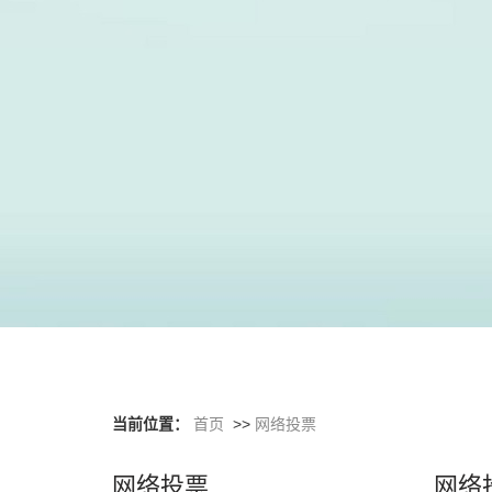
当前位置：
首页
>>
网络投票
网络投票
网络