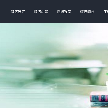
微信投票
微信点赞
网络投票
微信阅读
注