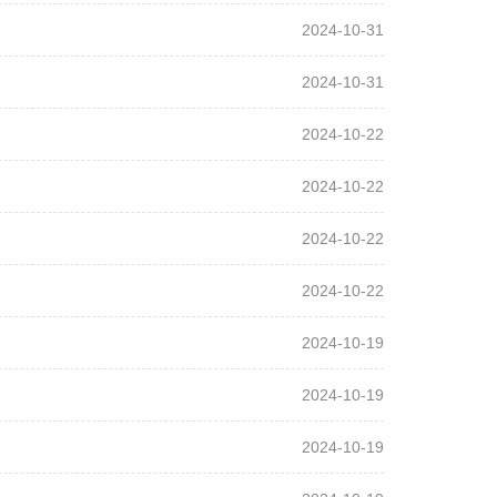
2024-10-31
2024-10-31
2024-10-22
2024-10-22
2024-10-22
2024-10-22
2024-10-19
2024-10-19
2024-10-19